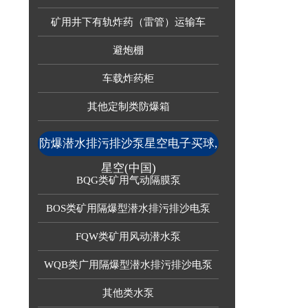
矿用井下有轨炸药（雷管）运输车
避炮棚
车载炸药柜
其他定制类防爆箱
防爆潜水排污排沙泵星空电子买球,
星空(中国)
BQG类矿用气动隔膜泵
BOS类矿用隔爆型潜水排污排沙电泵
FQW类矿用风动潜水泵
WQB类广用隔爆型潜水排污排沙电泵
其他类水泵