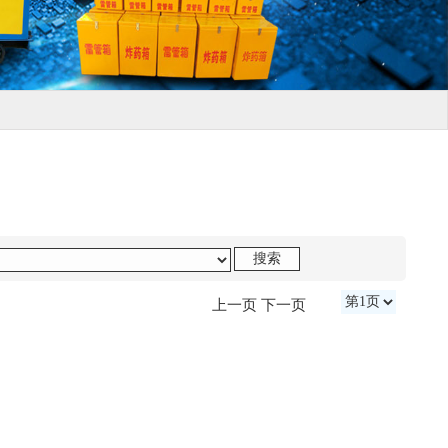
上一页
下一页