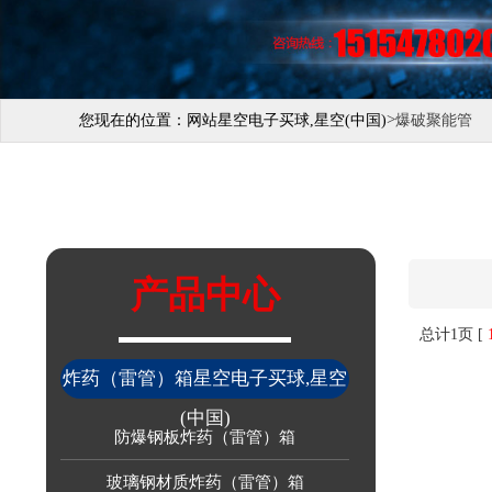
>
您现在的位置：
网站星空电子买球,星空(中国)
爆破聚能管
产品中心
总计1页 [
炸药（雷管）箱星空电子买球,星空
(中国)
防爆钢板炸药（雷管）箱
玻璃钢材质炸药（雷管）箱