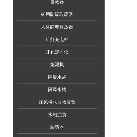
自救器
矿用防爆取暖器
人体静电释放器
矿灯充电柜
开孔定向仪
炮泥机
隔爆水袋
隔爆水槽
压风供水自救装置
水炮泥袋
装药器