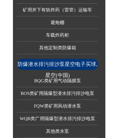
矿用井下有轨炸药（雷管）运输车
避炮棚
车载炸药柜
其他定制类防爆箱
防爆潜水排污排沙泵星空电子买球,
星空(中国)
BQG类矿用气动隔膜泵
BOS类矿用隔爆型潜水排污排沙电泵
FQW类矿用风动潜水泵
WQB类广用隔爆型潜水排污排沙电泵
其他类水泵