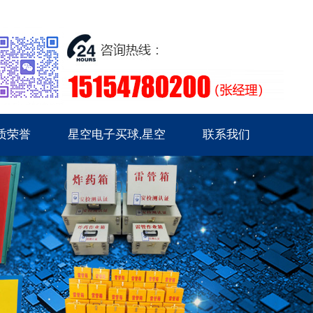
质荣誉
星空电子买球,星空
联系我们
(中国)