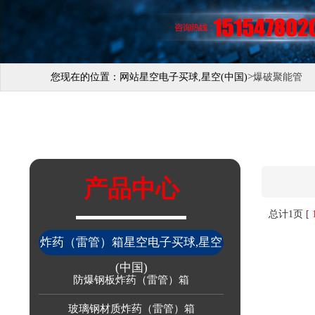
>
您现在的位置：
网站星空电子买球,星空(中国)
爆破聚能管
产品中心
总计1页 [
炸药（雷管）箱星空电子买球,星空
(中国)
防爆钢板炸药（雷管）箱
玻璃钢材质炸药（雷管）箱