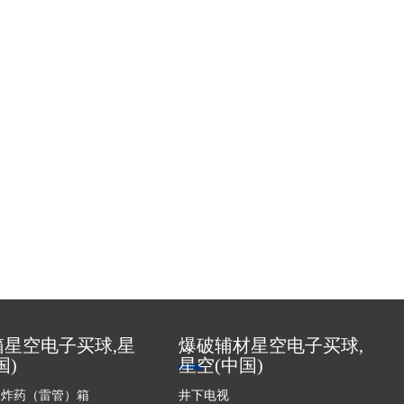
箱星空电子买球,星
爆破辅材星空电子买球,
国)
星空(中国)
板炸药（雷管）箱
井下电视