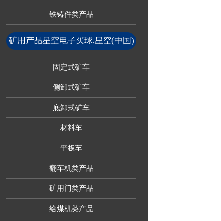
铁铸件类产品
矿用产品星空电子买球,星空(中国)
固定式矿车
侧卸式矿车
底卸式矿车
材料车
平板车
翻车机类产品
矿用门类产品
给煤机类产品