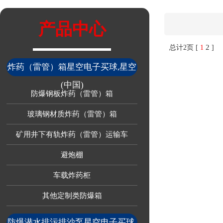
产品中心
2
总计2页 [
1
]
炸药（雷管）箱星空电子买球,星空
(中国)
防爆钢板炸药（雷管）箱
玻璃钢材质炸药（雷管）箱
矿用井下有轨炸药（雷管）运输车
避炮棚
车载炸药柜
其他定制类防爆箱
防爆潜水排污排沙泵星空电子买球,