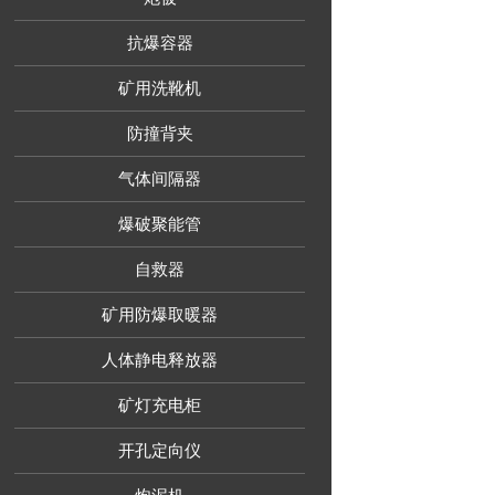
抗爆容器
矿用洗靴机
防撞背夹
气体间隔器
爆破聚能管
自救器
矿用防爆取暖器
人体静电释放器
矿灯充电柜
开孔定向仪