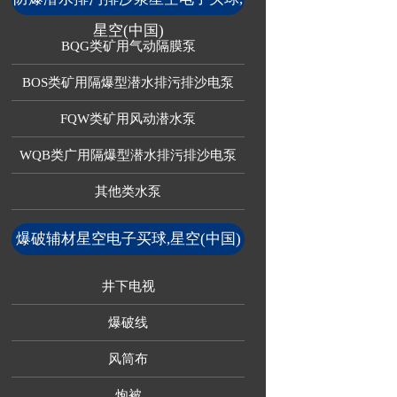
星空(中国)
BQG类矿用气动隔膜泵
BOS类矿用隔爆型潜水排污排沙电泵
FQW类矿用风动潜水泵
WQB类广用隔爆型潜水排污排沙电泵
其他类水泵
爆破辅材星空电子买球,星空(中国)
井下电视
爆破线
风筒布
炮被