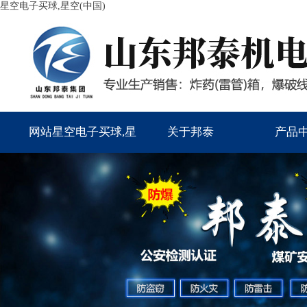
星空电子买球,星空(中国)
网站星空电子买球,星
关于邦泰
产品
空(中国)