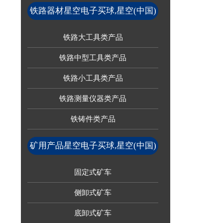
铁路器材星空电子买球,星空(中国)
铁路大工具类产品
铁路中型工具类产品
铁路小工具类产品
铁路测量仪器类产品
铁铸件类产品
矿用产品星空电子买球,星空(中国)
固定式矿车
侧卸式矿车
底卸式矿车