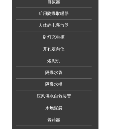
自救器
矿用防爆取暖器
人体静电释放器
矿灯充电柜
开孔定向仪
炮泥机
隔爆水袋
隔爆水槽
压风供水自救装置
水炮泥袋
装药器