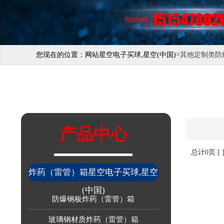
>
您现在的位置：
网站星空电子买球,星空(中国)
其他定制类防
产品中心
总计0页 [ 
炸药（雷管）箱星空电子买球,星空
(中国)
防爆钢板炸药（雷管）箱
玻璃钢材质炸药（雷管）箱