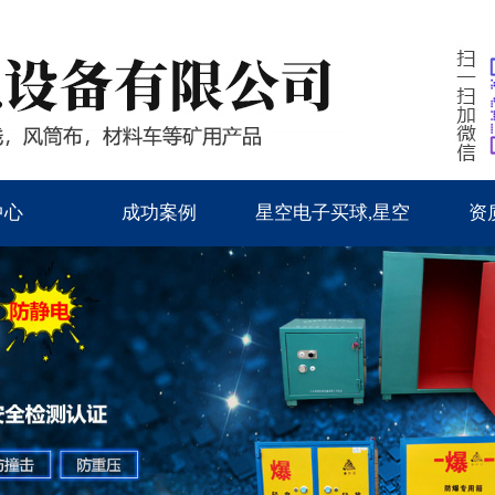
中心
成功案例
星空电子买球,星空
资
(中国) 实景