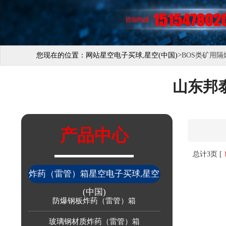
>
您现在的位置：
网站星空电子买球,星空(中国)
BOS类矿用
山东邦
产品中心
总计3页 [
炸药（雷管）箱星空电子买球,星空
(中国)
防爆钢板炸药（雷管）箱
玻璃钢材质炸药（雷管）箱