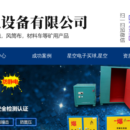
中心
成功案例
星空电子买球,星空
资
(中国) 实景