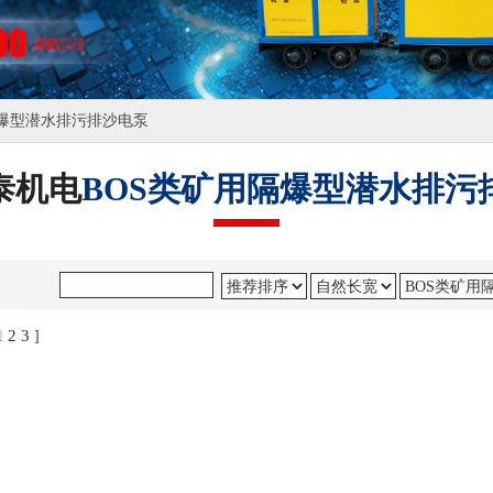
隔爆型潜水排污排沙电泵
泰机电
BOS类矿用隔爆型潜水排污
2
3
1
]