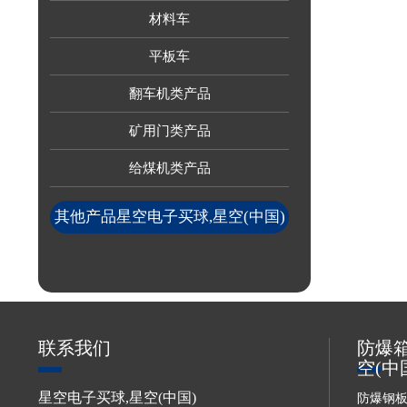
材料车
平板车
翻车机类产品
矿用门类产品
给煤机类产品
其他产品星空电子买球,星空(中国)
联系我们
防爆
空(中
星空电子买球,星空(中国)
防爆钢