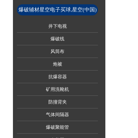
爆破辅材星空电子买球,星空(中国)
井下电视
爆破线
风筒布
炮被
抗爆容器
矿用洗靴机
防撞背夹
气体间隔器
爆破聚能管