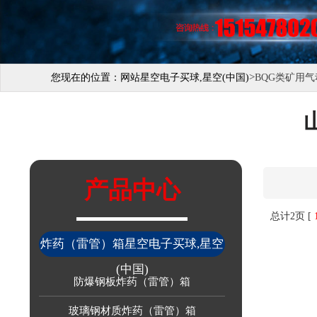
>
您现在的位置：
网站星空电子买球,星空(中国)
BQG类矿用
产品中心
总计2页 [
炸药（雷管）箱星空电子买球,星空
(中国)
防爆钢板炸药（雷管）箱
玻璃钢材质炸药（雷管）箱