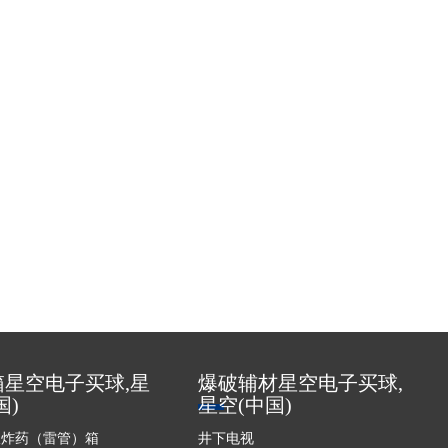
箱星空电子买球,星
爆破辅材星空电子买球,
国)
星空(中国)
板炸药（雷管）箱
井下电视