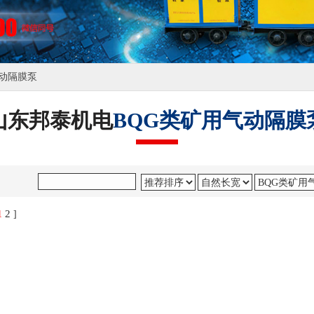
气动隔膜泵
山东邦泰机电
BQG类矿用气动隔膜
2
1
]