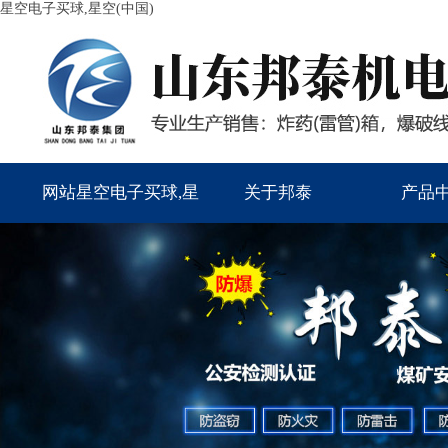
星空电子买球,星空(中国)
网站星空电子买球,星
关于邦泰
产品
空(中国)