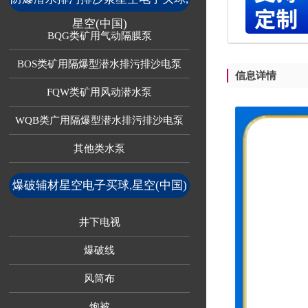
星空(中国)
BQG类矿用气动隔膜泵
BOS类矿用隔爆型潜水排污排沙电泵
信息详情
FQW类矿用风动潜水泵
WQB类广用隔爆型潜水排污排沙电泵
其他类水泵
爆破辅材星空电子买球,星空(中国)
井下电视
爆破线
风筒布
炮被