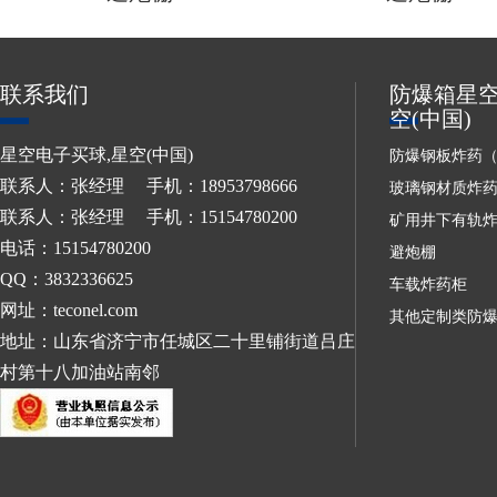
联系我们
防爆箱星空
空(中国)
星空电子买球,星空(中国)
防爆钢板炸药
联系人：张经理 手机：18953798666
玻璃钢材质炸
联系人：张经理 手机：15154780200
矿用井下有轨
电话：15154780200
避炮棚
QQ：3832336625
车载炸药柜
网址：teconel.com
其他定制类防
地址：山东省济宁市任城区二十里铺街道吕庄
村第十八加油站南邻