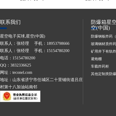
联系我们
防爆箱星空
空(中国)
星空电子买球,星空(中国)
防爆钢板炸药
联系人：张经理 手机：18953798666
玻璃钢材质炸
联系人：张经理 手机：15154780200
矿用井下有轨
电话：15154780200
避炮棚
QQ：3832336625
车载炸药柜
网址：teconel.com
其他定制类防
地址：山东省济宁市任城区二十里铺街道吕庄
村第十八加油站南邻