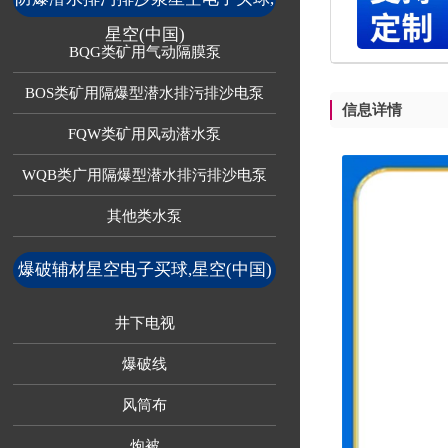
星空(中国)
BQG类矿用气动隔膜泵
BOS类矿用隔爆型潜水排污排沙电泵
信息详情
FQW类矿用风动潜水泵
WQB类广用隔爆型潜水排污排沙电泵
其他类水泵
爆破辅材星空电子买球,星空(中国)
井下电视
爆破线
风筒布
炮被