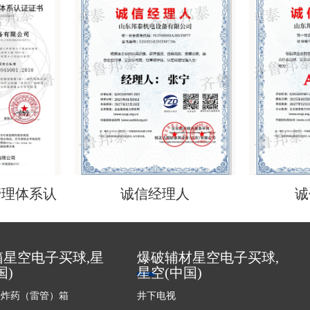
管理体系认
诚信经理人
诚
书
箱星空电子买球,星
爆破辅材星空电子买球,
国)
星空(中国)
板炸药（雷管）箱
井下电视