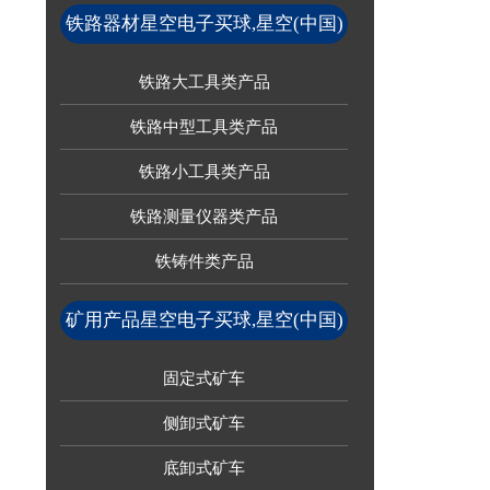
铁路器材星空电子买球,星空(中国)
铁路大工具类产品
铁路中型工具类产品
铁路小工具类产品
铁路测量仪器类产品
铁铸件类产品
矿用产品星空电子买球,星空(中国)
固定式矿车
侧卸式矿车
底卸式矿车