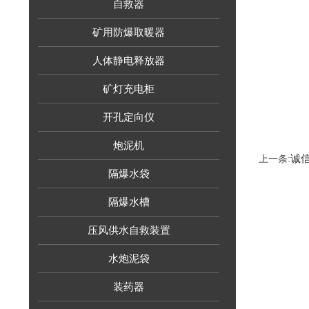
自救器
矿用防爆取暖器
人体静电释放器
矿灯充电柜
开孔定向仪
炮泥机
诚
上一条:
隔爆水袋
隔爆水槽
压风供水自救装置
水炮泥袋
装药器