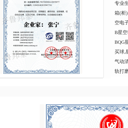
专业
箱(柜
空电子
B星空
BQG
买球,
气动
轨打