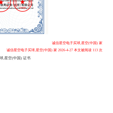
诚信星空电子买球,星空(中国) 家
诚信星空电子买球,星空(中国) 家 2026-4-27 本文被阅读 113 次
,星空(中国) 证书