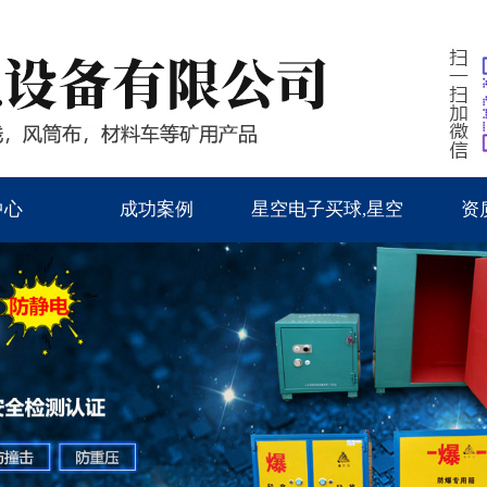
中心
成功案例
星空电子买球,星空
资
(中国) 实景