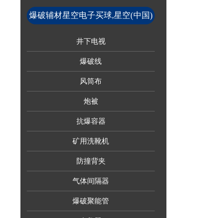
爆破辅材星空电子买球,星空(中国)
井下电视
爆破线
风筒布
炮被
抗爆容器
矿用洗靴机
防撞背夹
气体间隔器
爆破聚能管