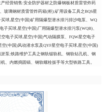
生产经营销售:安全防护器材之防爆钢板材质雷管炸药
)、玻璃钢材质雷管炸药箱(柜);矿用设备工具之BQS星
买球,星空(中国)矿用隔爆型潜水排污排沙电泵、WQ
电子买球,星空(中国)厂用隔爆型潜水排污泵(WQB)、
星空电子买球,星空(中国)气动隔膜泵、FQW星空电子
星空(中国)风动潜水泵及QYF星空电子买球,星空(中国)
清淤泵;铁路维护工具之钢轨锯轨机、钢轨钻孔机、钢
磨机、内燃捣固镐、钢轨螺栓扳手等大型铁路工具。