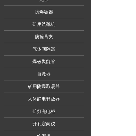
抗爆容器
矿用洗靴机
防撞背夹
气体间隔器
爆破聚能管
自救器
矿用防爆取暖器
人体静电释放器
矿灯充电柜
开孔定向仪