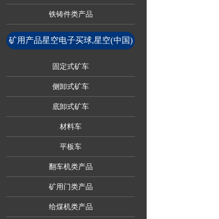
铁铸件类产品
矿用产品星空电子买球,星空(中国)
固定式矿车
侧卸式矿车
底卸式矿车
材料车
平板车
翻车机类产品
矿用门类产品
给煤机类产品