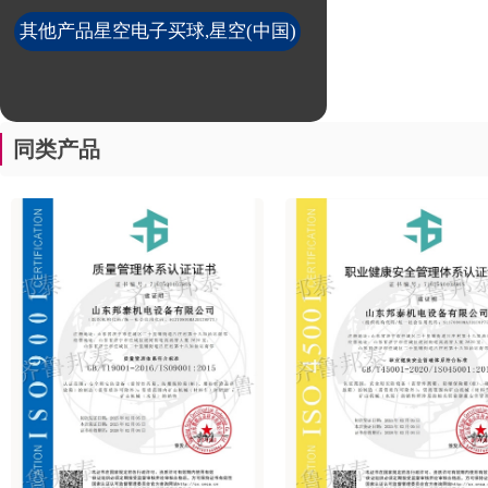
其他产品星空电子买球,星空(中国)
同类产品