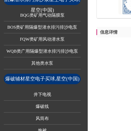
星空(中国)
BQG类矿用气动隔膜泵
BOS类矿用隔爆型潜水排污排沙电泵
信息详情
FQW类矿用风动潜水泵
WQB类广用隔爆型潜水排污排沙电泵
其他类水泵
爆破辅材星空电子买球,星空(中国)
井下电视
爆破线
风筒布
炮被