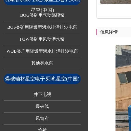
星空(中国)
BQG类矿用气动隔膜泵
BOS类矿用隔爆型潜水排污排沙电泵
信息详情
FQW类矿用风动潜水泵
WQB类广用隔爆型潜水排污排沙电泵
其他类水泵
爆破辅材星空电子买球,星空(中国)
井下电视
爆破线
风筒布
炮被