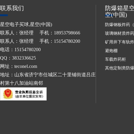
联系我们
防爆箱星空
空(中国)
星空电子买球,星空(中国)
防爆钢板炸药
联系人：张经理 手机：18953798666
玻璃钢材质炸
联系人：张经理 手机：15154780200
矿用井下有轨
电话：15154780200
避炮棚
QQ：3832336625
车载炸药柜
网址：teconel.com
其他定制类防
地址：山东省济宁市任城区二十里铺街道吕庄
村第十八加油站南邻